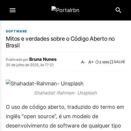
SOFTWARE
Mitos e verdades sobre o Código Aberto no
Brasil
Bruna Nunes
Publicado por
A-
A+
3 MIN
SALVE
30 de julho de 2025, às 17:31
Shahadat-Rahman- Unsplash
O uso de código aberto, traduzido do termo em
inglês “open source”, é um modelo de
desenvolvimento de software de qualquer tipo