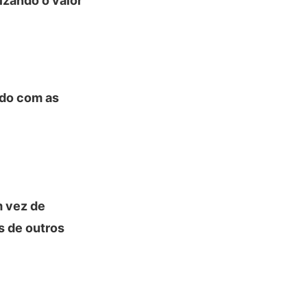
izando o valor
rdo com as
m vez de
s de outros