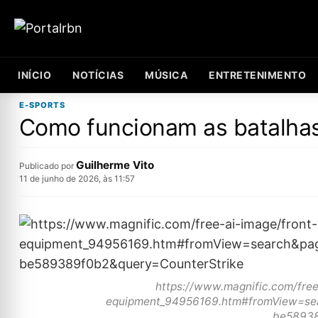
INÍCIO
NOTÍCIAS
MÚSICA
ENTRETENIMENTO
E-SPORTS
Como funcionam as batalhas
Guilherme Vito
Publicado por
11 de junho de 2026, às 11:57
https://www.magnific.com/free
equipment_94956169.htm#fromView=se
be58938