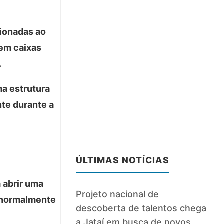
ionadas ao
rem caixas
.
ma estrutura
nte durante a
ÚLTIMAS NOTÍCIAS
 abrir uma
Projeto nacional de
, normalmente
descoberta de talentos chega
a Jataí em busca de novos