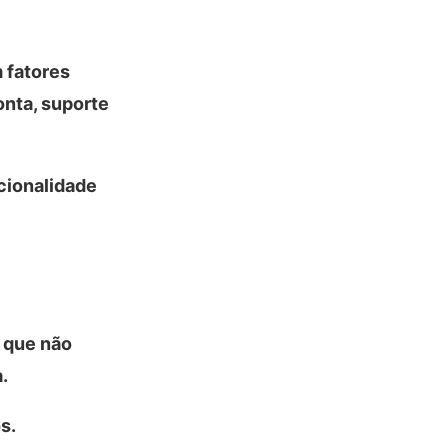
 fatores
onta, suporte
cionalidade
a que não
.
s.