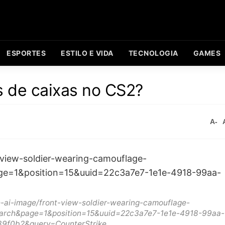
ESPORTES
ESTILO E VIDA
TECNOLOGIA
GAMES
 de caixas no CS2?
A-
-ai-image/front-view-soldier-wearing-camouflage-
arch&page=1&position=15&uuid=22c3a7e7-1e1e-4918-99aa-
9f0b2&query=CounterStrike