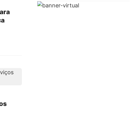
para
ca
os