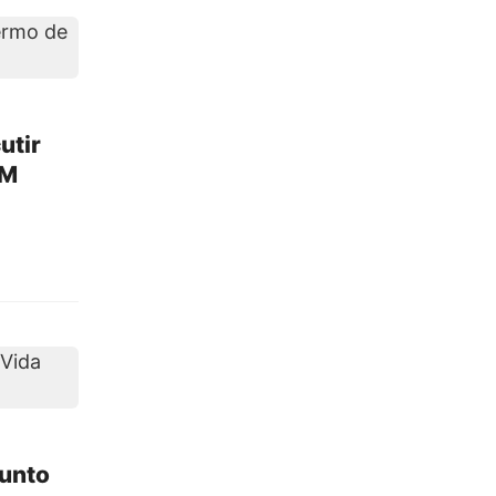
utir
EM
junto