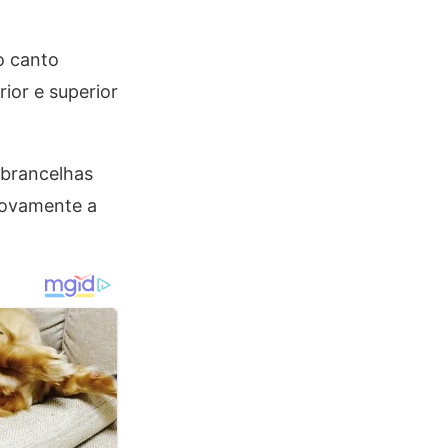
o canto
ior e superior
obrancelhas
novamente a