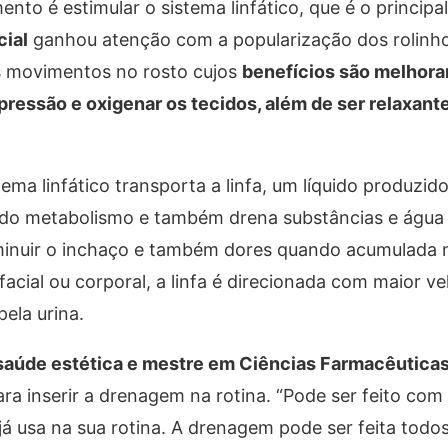
ento é estimular o sistema linfático, que é o principa
ial
ganhou atenção com a popularização dos rolinho
os movimentos no rosto cujos
benefícios são melhora
pressão e oxigenar os tecidos, além de ser relaxante
a linfático transporta a linfa, um líquido produzido
 do metabolismo e também drena substâncias e água 
diminuir o inchaço e também dores quando acumulada 
cial ou corporal, a linfa é direcionada com maior ve
pela urina.
saúde estética e mestre em Ciências Farmacêuticas
para inserir a drenagem na rotina. “Pode ser feito co
já usa na sua rotina. A drenagem pode ser feita todos