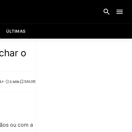
ÚLTIMAS
char o
A+
3 MIN
SALVE
mãos ou com a