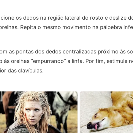
cione os dedos na região lateral do rosto e deslize d
 orelhas. Repita o mesmo movimento na pálpebra infer
om as pontas dos dedos centralizadas próximo às s
às orelhas “empurrando” a linfa. Por fim, estimule 
or das clavículas.