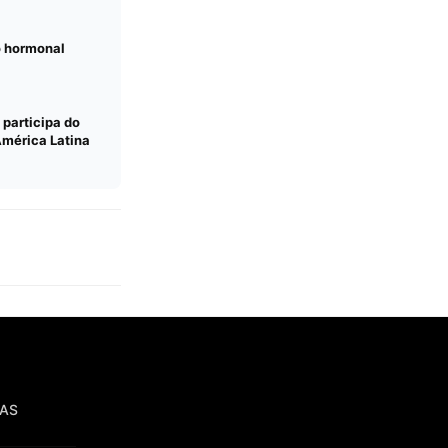
o hormonal
 participa do
América Latina
IAS