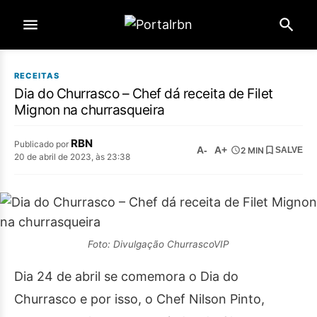
RECEITAS
Dia do Churrasco – Chef dá receita de Filet
Mignon na churrasqueira
RBN
Publicado por
A-
A+
2 MIN
SALVE
20 de abril de 2023, às 23:38
Foto: Divulgação ChurrascoVIP
Dia 24 de abril se comemora o Dia do
Churrasco e por isso, o Chef Nilson Pinto,