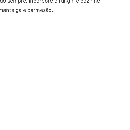
do sempre. Incorpore o funghi e cozinhe
 manteiga e parmesão.