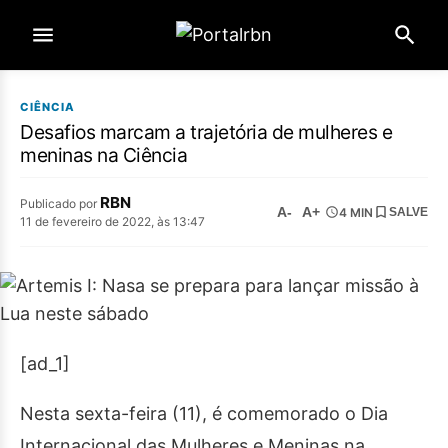
CIÊNCIA
Desafios marcam a trajetória de mulheres e
meninas na Ciência
RBN
Publicado por
A-
A+
4 MIN
SALVE
11 de fevereiro de 2022, às 13:47
[ad_1]
Nesta sexta-feira (11), é comemorado o Dia
Internacional das Mulheres e Meninas na