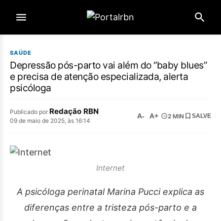
SAÚDE
Depressão pós-parto vai além do “baby blues”
e precisa de atenção especializada, alerta
psicóloga
Redação RBN
Publicado por
A-
A+
2 MIN
SALVE
09 de maio de 2025, às 16:14
Internet
A psicóloga perinatal Marina Pucci explica as
diferenças entre a tristeza pós-parto e a