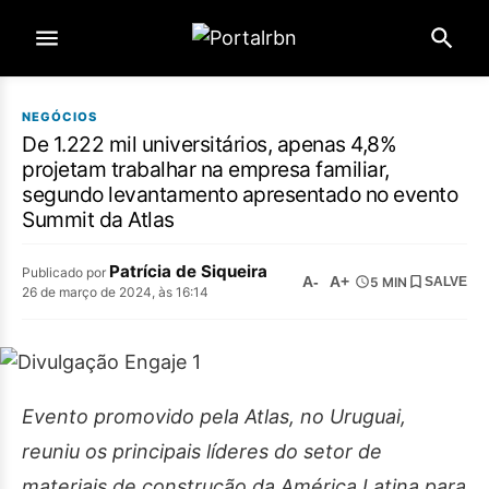
NEGÓCIOS
De 1.222 mil universitários, apenas 4,8%
projetam trabalhar na empresa familiar,
segundo levantamento apresentado no evento
Summit da Atlas
Patrícia de Siqueira
Publicado por
A-
A+
5 MIN
SALVE
26 de março de 2024, às 16:14
Evento promovido pela Atlas, no Uruguai,
reuniu os principais líderes do setor de
materiais de construção da América Latina para