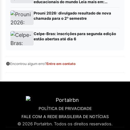
educacionais do mundo Leia mais em:
https://portalrbn.com.br/collab/ (Publique sua
pauta – Portalrbn)
Prouni 2026: divulgado resultado de nova
chamada para o 2º semestre
Celpe-Bras: inscrições para segunda edição
estão abertas até dia 6
Encontrou algum erro?
Entre em contato
POLÍTICA DE PRIVACIDADE
FALE COM A REDE BRASILEIRA DE NOTÍCIAS
© 2026 Portalrbn. Todos os direitos reservados.