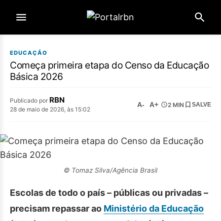
EDUCAÇÃO
Começa primeira etapa do Censo da Educação
Básica 2026
RBN
Publicado por
A-
A+
2 MIN
SALVE
28 de maio de 2026, às 15:02
© Tomaz Silva/Agência Brasil
Escolas de todo o país – públicas ou privadas –
precisam repassar ao
Ministério da Educação