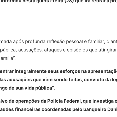
nformou nesta quinta-feira (28) que irá retirar a p
mada após profunda reflexão pessoal e familiar, dian
ública, acusações, ataques e episódios que atingir
amília”.
entrar integralmente seus esforços na apresentaçã
as acusações que vêm sendo feitas, convicto da le
ngo de sua vida pública”.
lvo de operações da Polícia Federal, que investiga 
udes financeiras coordenadas pelo banqueiro Dani