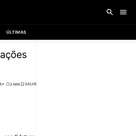
ÚLTIMAS
 ações
A+
2 MIN
SALVE