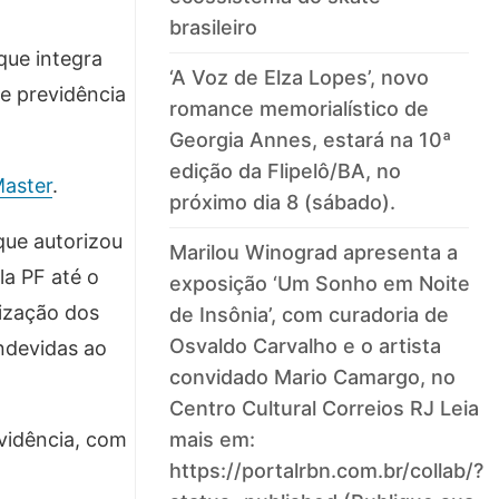
brasileiro
que integra
‘A Voz de Elza Lopes’, novo
de previdência
romance memorialístico de
Georgia Annes, estará na 10ª
edição da Flipelô/BA, no
Master
.
próximo dia 8 (sábado).
que autorizou
Marilou Winograd apresenta a
la PF até o
exposição ‘Um Sonho em Noite
ização dos
de Insônia’, com curadoria de
Osvaldo Carvalho e o artista
ndevidas ao
convidado Mario Camargo, no
Centro Cultural Correios RJ Leia
vidência, com
mais em:
https://portalrbn.com.br/collab/?