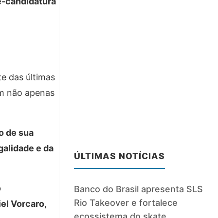
ré-candidatura
te das últimas
am não apenas
o de sua
galidade e da
ÚLTIMAS NOTÍCIAS
o
Banco do Brasil apresenta SLS
Rio Takeover e fortalece
el Vorcaro,
ecossistema do skate