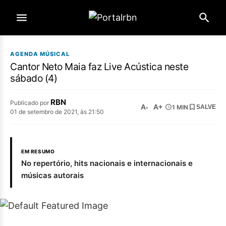
AGENDA MÚSICAL
Cantor Neto Maia faz Live Acústica neste
sábado (4)
RBN
Publicado por
A-
A+
1 MIN
SALVE
01 de setembro de 2021, às 21:50
EM RESUMO
No repertório, hits nacionais e internacionais e
músicas autorais