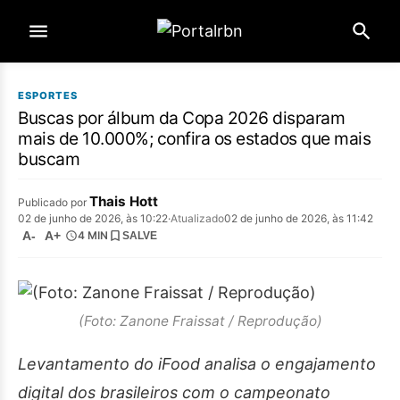
ESPORTES
Buscas por álbum da Copa 2026 disparam
mais de 10.000%; confira os estados que mais
buscam
Thais Hott
Publicado por
02 de junho de 2026, às 10:22
·
Atualizado
02 de junho de 2026, às 11:42
A-
A+
4 MIN
SALVE
(Foto: Zanone Fraissat / Reprodução)
Levantamento do iFood analisa o engajamento
digital dos brasileiros com o campeonato