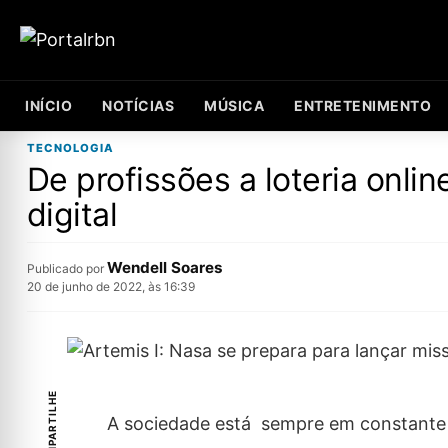
INÍCIO
NOTÍCIAS
MÚSICA
ENTRETENIMENTO
TECNOLOGIA
De profissões a loteria onl
digital
Wendell Soares
Publicado por
20 de junho de 2022, às 16:39
COMPARTILHE
A sociedade está sempre em constante e