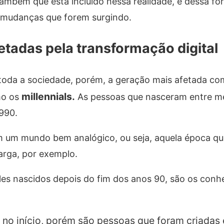
ambém que está incluído nessa realidade, e dessa fo
s mudanças que forem surgindo.
tadas pela transformação digital
to
da a sociedade, porém, a geração mais afetada co
millennials.
mo os
As pessoas que nasceram entre m
990.
m um mundo bem analógico, ou seja, aquela época qu
larga, por exemplo.
s nascidos depois do fim dos anos 90, são os conh
a no início, porém são pessoas que foram criada