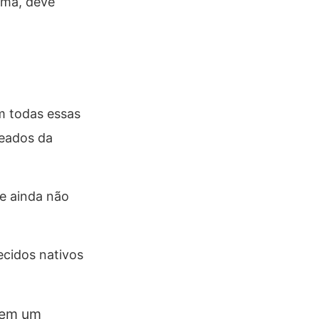
rma, deve
m todas essas
eados da
e ainda não
ecidos nativos
s em um