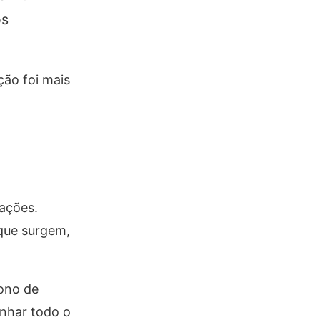
os
ção foi mais
ações.
 que surgem,
ono de
nhar todo o