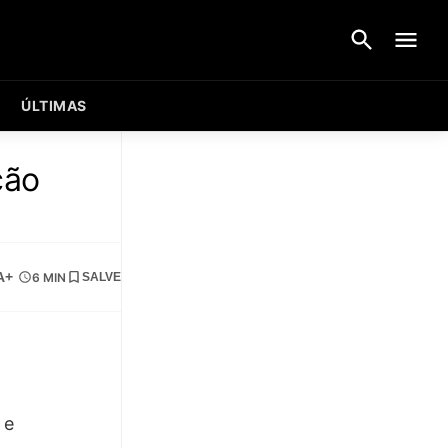
ÚLTIMAS
ção
A+
6 MIN
SALVE
 e