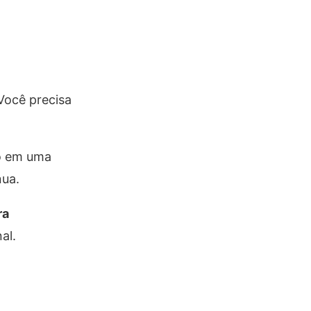
Você precisa
do em uma
nua.
ra
al.