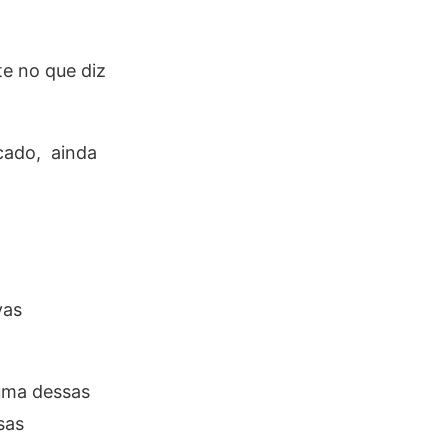
e no que diz
cado, ainda
vas
guma dessas
sas