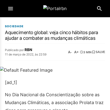
SOCIEDADE
Aquecimento global: veja cinco hábitos para
ajudar a combater as mudanças climáticas
RBN
Publicado por
A-
A+
3 MIN
SALVE
11 de março de 2022, às 22:59
[ad_1]
No Dia Nacional da Conscientização sobre as
Mudanças Climáticas, a associação Prolata traz