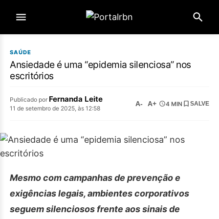
SAÚDE
Ansiedade é uma “epidemia silenciosa” nos
escritórios
Fernanda Leite
Publicado por
A-
A+
4 MIN
SALVE
11 de setembro de 2025, às 12:58
Mesmo com campanhas de prevenção e
exigências legais,
ambientes corporativos
seguem silenciosos frente aos sinais
de