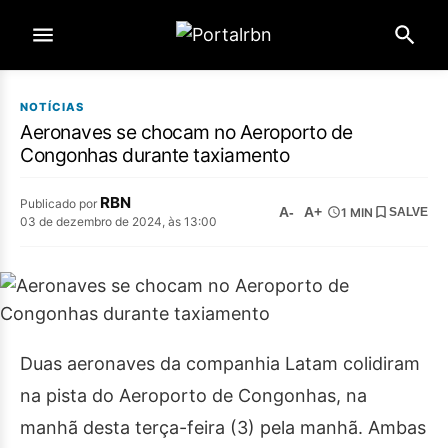
NOTÍCIAS
Aeronaves se chocam no Aeroporto de
Congonhas durante taxiamento
RBN
Publicado por
A-
A+
1 MIN
SALVE
03 de dezembro de 2024, às 13:00
Duas aeronaves da companhia Latam colidiram
na pista do Aeroporto de Congonhas, na
manhã desta terça-feira (3) pela manhã. Ambas