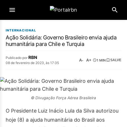
INTERNACIONAL
Ação Solidária: Governo Brasileiro envia ajuda
humanitária para Chile e Turquia
RBN
Publicado por
A-
A+
1 MIN
SALVE
08 de fevereiro de 2023, às 17:35
© Divugação Força Aérea Brasileira
O Presidente Luiz Inácio Lula da Silva autorizou
hoje (8) a ajuda humanitária do Brasil aos