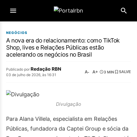
NEGÓCIOS
A nova era do relacionamento: como TikTok
Shop, lives e Relações Públicas estão
acelerando os negócios no Brasil
Redação RBN
Publicado por
A-
A+
3 MIN
SALVE
03 de julho de 2026, às 16:31
Divulgação
Para Alana Villela, especialista em Relações
Públicas, fundadora da Captei Group e sócia da