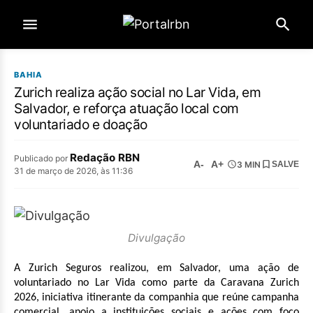
BAHIA
Zurich realiza ação social no Lar Vida, em
Salvador, e reforça atuação local com
voluntariado e doação
Redação RBN
Publicado por
A-
A+
3 MIN
SALVE
31 de março de 2026, às 11:36
Divulgação
A Zurich Seguros realizou, em Salvador, uma ação de
voluntariado no Lar Vida como parte da Caravana Zurich
2026, iniciativa itinerante da companhia que reúne campanha
comercial, apoio a instituições sociais e ações com foco