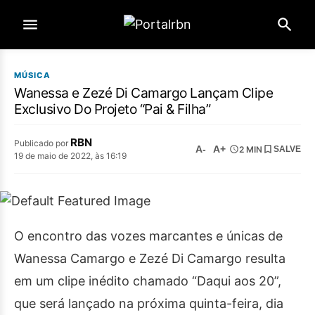
MÚSICA
Wanessa e Zezé Di Camargo Lançam Clipe
Exclusivo Do Projeto “Pai & Filha”
RBN
Publicado por
A-
A+
2 MIN
SALVE
19 de maio de 2022, às 16:19
O encontro das vozes marcantes e únicas de
Wanessa Camargo e Zezé Di Camargo resulta
em um clipe inédito chamado “Daqui aos 20”,
que será lançado na próxima quinta-feira, dia