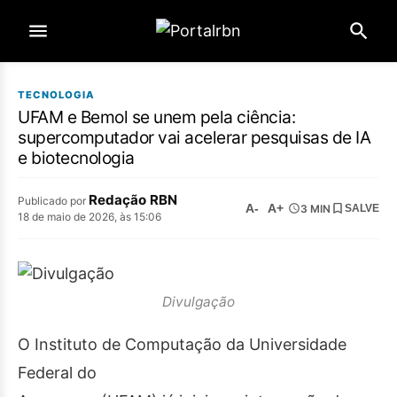
TECNOLOGIA
UFAM e Bemol se unem pela ciência:
supercomputador vai acelerar pesquisas de IA
e biotecnologia
Redação RBN
Publicado por
A-
A+
3 MIN
SALVE
18 de maio de 2026, às 15:06
Divulgação
O Instituto de Computação da Universidade
Federal do