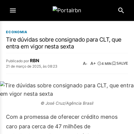
ECONOMIA
Tire dúvidas sobre consignado para CLT, que
entra em vigor nesta sexta
RBN
Publicado por
A-
A+
4 MIN
SALVE
21 de março de 2025, às 08:23
© José Cruz/Agência Brasil
Com a promessa de oferecer crédito menos
caro para cerca de 47 milhões de