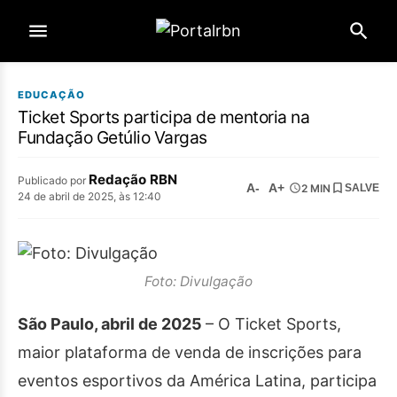
EDUCAÇÃO
Ticket Sports participa de mentoria na
Fundação Getúlio Vargas
Redação RBN
Publicado por
A-
A+
2 MIN
SALVE
24 de abril de 2025, às 12:40
Foto: Divulgação
São Paulo, abril de 2025
– O Ticket Sports,
maior plataforma de venda de inscrições para
eventos esportivos da América Latina, participa