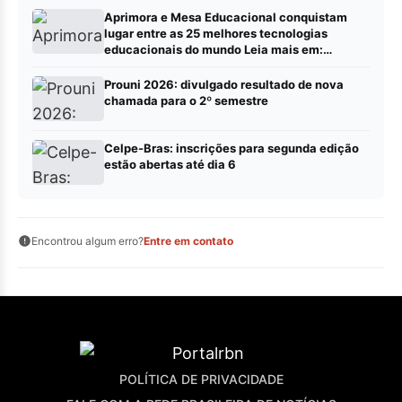
Aprimora e Mesa Educacional conquistam
lugar entre as 25 melhores tecnologias
educacionais do mundo Leia mais em:
https://portalrbn.com.br/collab/ (Publique sua
pauta – Portalrbn)
Prouni 2026: divulgado resultado de nova
chamada para o 2º semestre
Celpe-Bras: inscrições para segunda edição
estão abertas até dia 6
Encontrou algum erro?
Entre em contato
POLÍTICA DE PRIVACIDADE