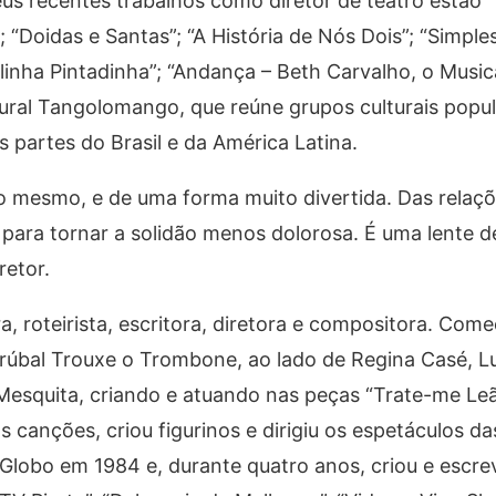
seus recentes trabalhos como diretor de teatro estão “
; “Doidas e Santas”; “A História de Nós Dois”; “Simple
inha Pintadinha”; “Andança – Beth Carvalho, o Music
ltural Tangolomango, que reúne grupos culturais popul
 partes do Brasil e da América Latina.
dão mesmo, e de uma forma muito divertida. Das relaç
para tornar a solidão menos dolorosa. É uma lente 
retor.
a, roteirista, escritora, diretora e compositora. Com
rúbal Trouxe o Trombone, ao lado de Regina Casé, L
Mesquita, criando e atuando nas peças “Trate-me Leã
canções, criou figurinos e dirigiu os espetáculos d
e Globo em 1984 e, durante quatro anos, criou e escr