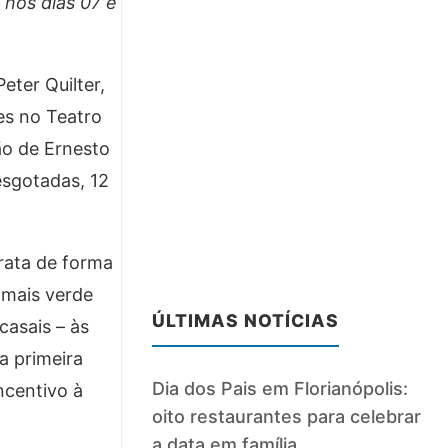
 nos dias 07 e
eter Quilter,
es no Teatro
ão de Ernesto
esgotadas, 12
trata de forma
 mais verde
ÚLTIMAS NOTÍCIAS
casais – às
a primeira
Dia dos Pais em Florianópolis:
ncentivo à
oito restaurantes para celebrar
a data em família