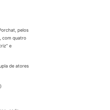
Porchat, pelos
”, com quatro
riz” e
upla de atores
)