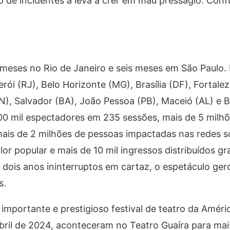
 de incidentes a leva a crer em mau presságio. Conf
 meses no Rio de Janeiro e seis meses em São Paulo.
rói (RJ), Belo Horizonte (MG), Brasília (DF), Fortale
(RN), Salvador (BA), João Pessoa (PB), Maceió (AL) e 
00 mil espectadores em 235 sessões, mais de 5 milh
is de 2 milhões de pessoas impactadas nas redes so
or popular e mais de 10 mil ingressos distribuídos g
dois anos ininterruptos em cartaz, o espetáculo ger
etos.
 importante e prestigioso festival de teatro da Améric
bril de 2024, aconteceram no Teatro Guaíra para mai