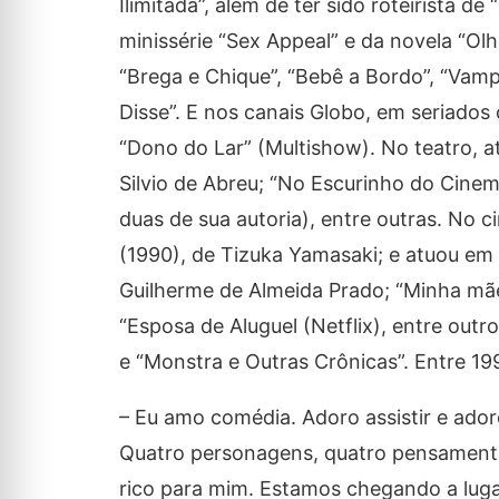
Ilimitada”, além de ter sido roteirista d
minissérie “Sex Appeal” e da novela “Ol
“Brega e Chique”, “Bebê a Bordo”, “Vamp”,
Disse”. E nos canais Globo, em seriados c
“Dono do Lar” (Multishow). No teatro, atu
Silvio de Abreu; “No Escurinho do Cinem
duas de sua autoria), entre outras. No c
(1990), de Tizuka Yamasaki; e atuou em “L
Guilherme de Almeida Prado; “Minha mãe
“Esposa de Aluguel (Netflix), entre outro
e “Monstra e Outras Crônicas”. Entre 1
– Eu amo comédia. Adoro assistir e adoro
Quatro personagens, quatro pensamentos
rico para mim. Estamos chegando a lug