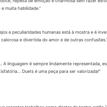
doce, repleta de emoção e charmosa sem fazer esfo
e muita habilidade.”
jos e peculiaridades humanas está à mostra e é inve
alorosa e divertida do amor e de outras confusões.
… A linguagem é sempre lindamente representada, es
fatória… Duets é uma peça para ser valorizada!”