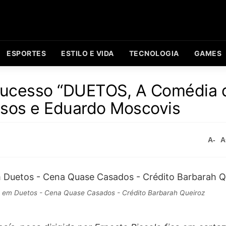
ESPORTES
ESTILO E VIDA
TECNOLOGIA
GAMES
sucesso “DUETOS, A Comédia 
assos e Eduardo Moscovis
A-
A
s em Duetos - Cena Quase Casados - Crédito Barbarah Queiroz