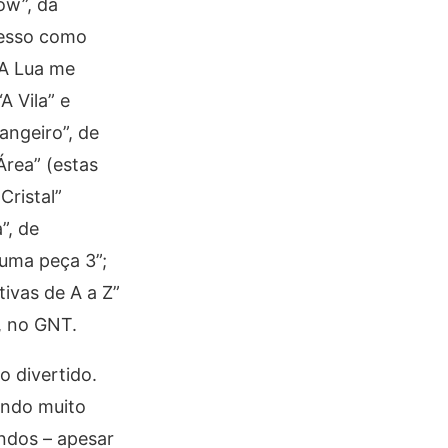
how”, da
ucesso como
 “A Lua me
A Vila” e
angeiro”, de
Área” (estas
Cristal”
”, de
 uma peça 3”;
tivas de A a Z”
, no GNT.
o divertido.
endo muito
ndos – apesar