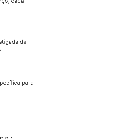
rço, cada
stigada de
”
pecífica para