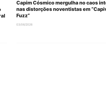
Capim Cósmico mergulha no caos int
nas distorções noventistas em “Capi
o
Fuzz”
ral
03/06/2026