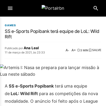
GAMES
SS e-Sports Popibank terá equipe de LoL: Wild
Rift
Ana Leal
Publicado por
A-
A+
3 MIN
SALVE
11 de março de 2021, às 23:33
A
SS e-Sports Popibank
terá uma equipe
de
LoL: Wild Rift
para as competições da nova
modalidade. O anúncio foi feito após o League