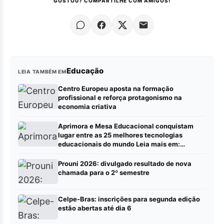
GOSTOU? COMPARTILHE COM AMIGOS!
Educação
LEIA TAMBÉM EM
Centro Europeu aposta na formação
profissional e reforça protagonismo na
economia criativa
Aprimora e Mesa Educacional conquistam
lugar entre as 25 melhores tecnologias
educacionais do mundo Leia mais em:
https://portalrbn.com.br/collab/ (Publique sua
pauta – Portalrbn)
Prouni 2026: divulgado resultado de nova
chamada para o 2º semestre
Celpe-Bras: inscrições para segunda edição
estão abertas até dia 6