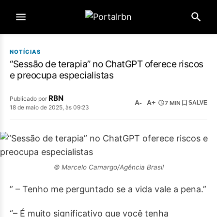
NOTÍCIAS
“Sessão de terapia” no ChatGPT oferece riscos
e preocupa especialistas
RBN
Publicado por
A-
A+
7 MIN
SALVE
18 de maio de 2025, às 09:23
© Marcelo Camargo/Agência Brasil
” – Tenho me perguntado se a vida vale a pena.”
“– É muito significativo que você tenha