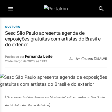
CULTURA
Sesc São Paulo apresenta agenda de
exposições gratuitas com artistas do Brasil e
do exterior
Fernanda Leite
Publicado por
A-
A+
5 MIN
SALVE
26 de março de 2026, às 11:13
(
“Acervo de Histórias: Fazeres em Movimento" está em cartaz no Sesc Santo
)
André. Foto: Ana Paula Veríssimo