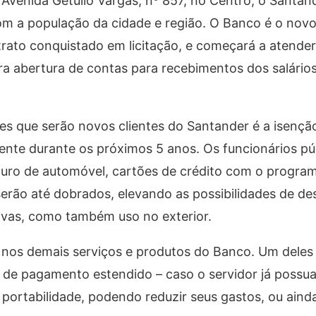
venida Getulio Vargas, nº 857, no Centro, o Santand
com a população da cidade e região. O Banco é o novo
rato conquistado em licitação, e começará a atender 
a abertura de contas para recebimentos dos salários 
res que serão novos clientes do Santander é a isenção
ente durante os próximos 5 anos. Os funcionários pú
uro de automóvel, cartões de crédito com o progra
erão até dobrados, elevando as possibilidades de d
tivas, como também uso no exterior.
 nos demais serviços e produtos do Banco. Um deles 
 de pagamento estendido – caso o servidor já possu
portabilidade, podendo reduzir seus gastos, ou aind