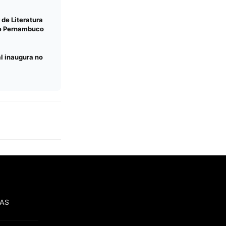
de Literatura
de Pernambuco
l inaugura no
IAS