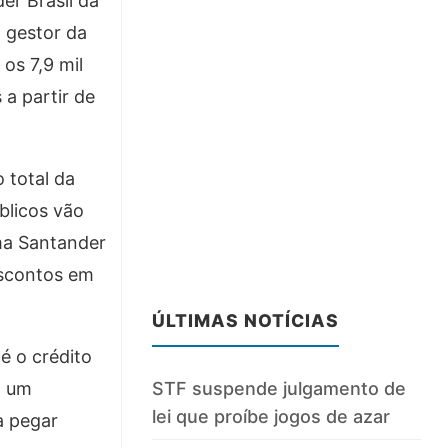
er Brasil dá
 gestor da
os 7,9 mil
a partir de
 total da
blicos vão
ma Santander
escontos em
ÚLTIMAS NOTÍCIAS
é o crédito
STF suspende julgamento de
a um
lei que proíbe jogos de azar
a pegar