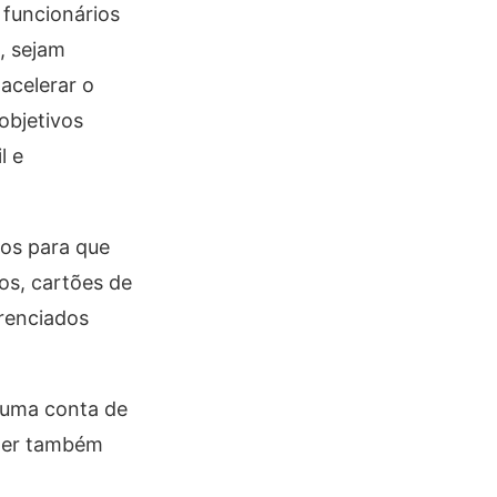
 funcionários
, sejam
acelerar o
objetivos
l e
vos para que
os, cartões de
erenciados
 uma conta de
nder também