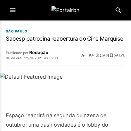
SÃO PAULO
Sabesp patrocina reabertura do Cine Marquise
Redação
Publicado por
A-
A+
2 MIN
SALVE
08 de outubro de 2021, às 15:33
Espaço reabrirá na segunda quinzena de
outubro; uma das novidades é o lobby do