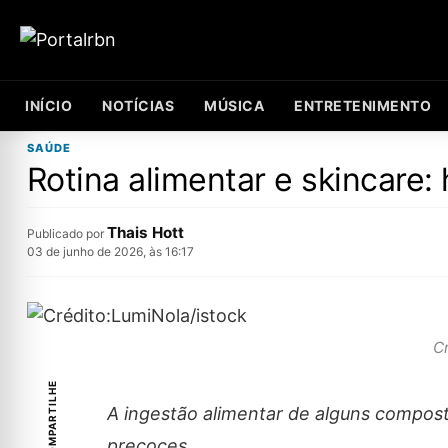
INÍCIO
NOTÍCIAS
MÚSICA
ENTRETENIMENTO
SAÚDE
Rotina alimentar e skincare
Thais Hott
Publicado por
03 de junho de 2026, às 16:17
C
COMPARTILHE
A ingestão alimentar de alguns compost
precoces