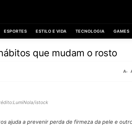
ESPORTES
ESTILO E VIDA
TECNOLOGIA
GAMES
: hábitos que mudam o rosto
A-
rédito:LumiNola/istock
os ajuda a prevenir perda de firmeza da pele e outr