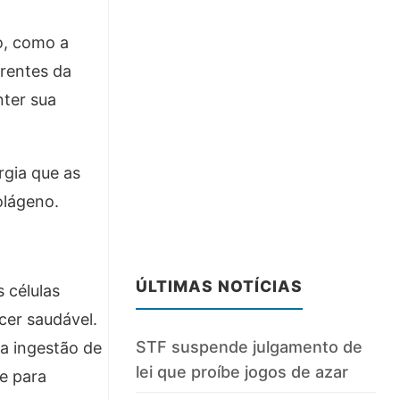
o, como a
frentes da
nter sua
rgia que as
olágeno.
ÚLTIMAS NOTÍCIAS
 células
cer saudável.
STF suspende julgamento de
 a ingestão de
lei que proíbe jogos de azar
de para