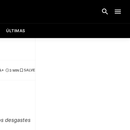
ÚLTIMAS
A+
3 MIN
SALVE
os desgastes