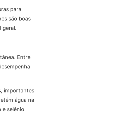
bras para
xes são boas
 geral.
utânea. Entre
desempenha
s, importantes
 retém água na
 e selênio