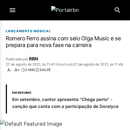
LANÇAMENTO MÚSICAL
Romero Ferro assina com selo Olga Music e se
prepara para nova fase na carreira
RBN
Publicado por
27 de agosto de 2021, às 11:41
·
Atualizado
27 de agosto de 2021, às 11:48
A-
A+
2 MIN
SALVE
EM RESUMO
Em setembro, cantor apresenta “Chega perto” -
canção que conta com a participação de Doralyce