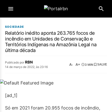
SOCIEDADE
Relatório inédito aponta 263.765 focos de
incêndio em Unidades de Conservação e
Territórios Indígenas na Amazônia Legal na
última década
RBN
Publicado por
A-
A+
3 MIN
SALVE
14 de março de 2022, às 23:16
[ad_1]
Só em 2021 foram 20.955 focos de incêndio,