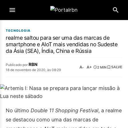
TECNOLOGIA
realme saltou para ser uma das marcas de
smartphone e AIoT mais vendidas no Sudeste
da Ásia (SEA), Índia, China e Rússia
RBN
Publicado por
A-
A+
2 MIN
SALVE
18 de novembro de 2020, às 08:29
No último
Double 11 Shopping Festival
, a realme
se destacou como uma das marcas de