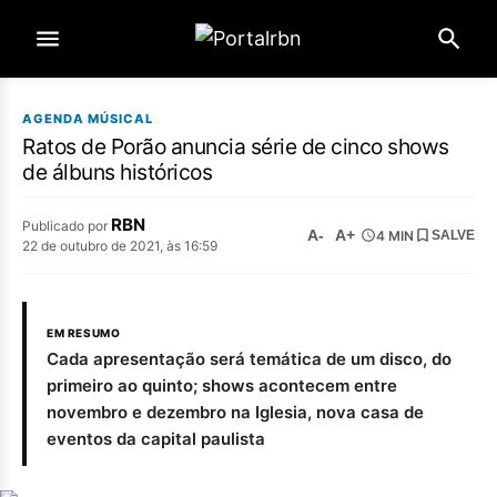
AGENDA MÚSICAL
Ratos de Porão anuncia série de cinco shows
de álbuns históricos
RBN
Publicado por
A-
A+
4 MIN
SALVE
22 de outubro de 2021, às 16:59
EM RESUMO
Cada apresentação será temática de um disco, do
primeiro ao quinto; shows acontecem entre
novembro e dezembro na Iglesia, nova casa de
eventos da capital paulista