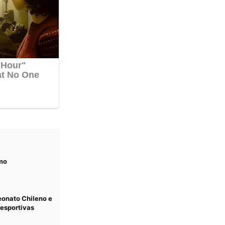
mo
eonato Chileno e
esportivas