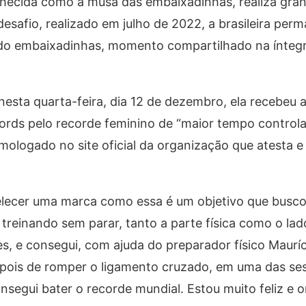
nhecida como a musa das embaixadinhas, realiza gran
safio, realizado em julho de 2022, a brasileira per
do embaixadinhas, momento compartilhado na ínteg
esta quarta-feira, dia 12 de dezembro, ela recebeu a
rds pelo recorde feminino de “maior tempo control
ologado no site oficial da organização que atesta e
belecer uma marca como essa é um objetivo que busc
 treinando sem parar, tanto a parte física como o la
tes, e consegui, com ajuda do preparador físico Mauríc
epois de romper o ligamento cruzado, em uma das se
nsegui bater o recorde mundial. Estou muito feliz e o