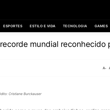
ESPORTES
ESTILO E VIDA
TECNOLOGIA
GAMES
recorde mundial reconhecido 
A-
dito: Cristiane Burckauser