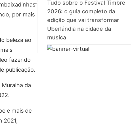
Tudo sobre o Festival Timbre
embaixadinhas”
2026: o guia completo da
ndo, por mais
edição que vai transformar
Uberlândia na cidade da
música
do beleza ao
 mais
ídeo fazendo
de publicação.
a Muralha da
022.
be e mais de
m 2021,