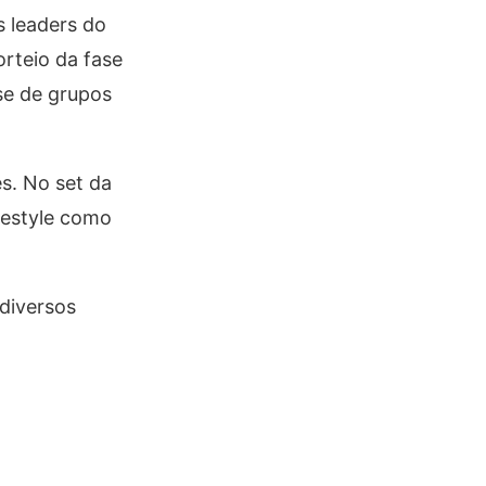
s leaders do
rteio da fase
se de grupos
s. No set da
eestyle como
 diversos