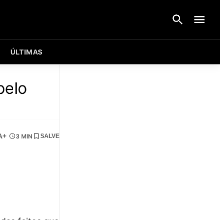
ÚLTIMAS
pelo
A+
3 MIN
SALVE