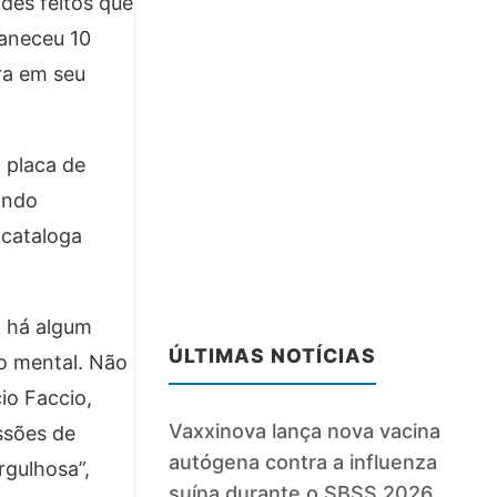
des feitos que
maneceu 10
ra em seu
 placa de
ando
 cataloga
o há algum
ÚLTIMAS NOTÍCIAS
do mental. Não
io Faccio,
Vaxxinova lança nova vacina
ssões de
autógena contra a influenza
rgulhosa”,
suína durante o SBSS 2026