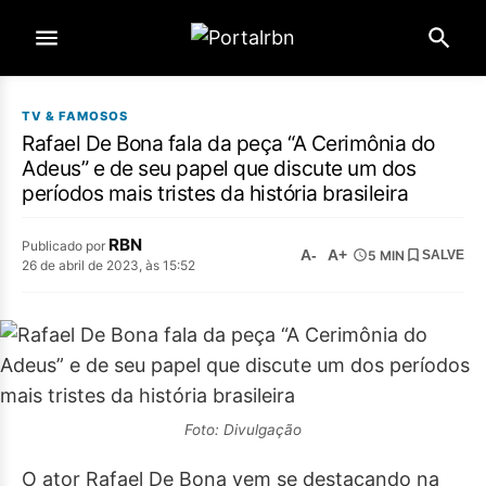
TV & FAMOSOS
Rafael De Bona fala da peça “A Cerimônia do
Adeus” e de seu papel que discute um dos
períodos mais tristes da história brasileira
RBN
Publicado por
A-
A+
5 MIN
SALVE
26 de abril de 2023, às 15:52
Foto: Divulgação
O ator Rafael De Bona vem se destacando na