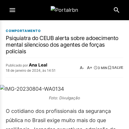
COMPORTAMENTO
Psiquiatra do CEUB alerta sobre adoecimento
mental silencioso dos agentes de forças
policiais
Ana Leal
Publicado por
A-
A+
3 MIN
SALVE
18 de janeiro de 2024, às 14:51
Foto: Divulgação
O cotidiano dos profissionais da segurança
pública no Brasil exige muito mais do que