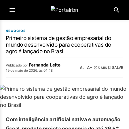
NEGÓCIOS
Primeiro sistema de gestão empresarial do
mundo desenvolvido para cooperativas do
agro é lançado no Brasil
Fernanda Leite
Publicado por
A-
A+
5 MIN
SALVE
19 de maio de 2026, às 01:48
Com inteligência artificial nativa e automação
fiscal, produto projeta economia de até 26,5%