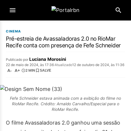
CINEMA
Pré-estreia de Avassaladoras 2.0 no RioMar
Recife conta com presença de Fefe Schneider
Luciana Morosini
Publicado por
22 de maio de 2024, às 17:36
·
Atualizado
12 de outubro de 2024, às 11:36
A-
A+
2 MIN
SALVE
Fefe Schneider estava animada com a exibição do filme no
RioMar Recife. Crédito: Arnaldo Carvalho/Especial para o
RioMar Recife.
O filme Avassaladoras 2.0 ganhou uma sessão