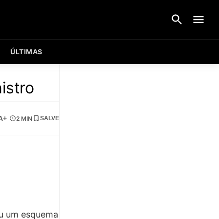
ÚLTIMAS
istro
A+
2 MIN
SALVE
tou um esquema