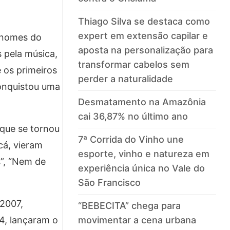
Thiago Silva se destaca como
expert em extensão capilar e
s nomes do
aposta na personalização para
 pela música,
transformar cabelos sem
 os primeiros
perder a naturalidade
conquistou uma
Desmatamento na Amazônia
cai 36,87% no último ano
 que se tornou
7ª Corrida do Vinho une
cá, vieram
esporte, vinho e natureza em
s”, “Nem de
experiência única no Vale do
São Francisco
 2007,
“BEBECITA” chega para
movimentar a cena urbana
4, lançaram o