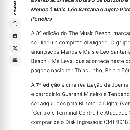
COMPARTILHE
Evento acontece no dia 5 de outubro e
Menos é Mais, Léo Santana e agora Pix
Péricles
A 8ª edição do The Music Beach, marcad
seu line-up completo divulgado. O grupo 
anunciados Menos é Mais e Léo Santana.
Beach – Me Leva, que acontece neste d
pagode nacional: Thiaguinho, Belo e Pé
A
7ª edição
é uma realização da Joeme
e patrocínio Guaraná Mineiro e Tendenc
ser adquiridos pela Bilheteria Digital (v
(Centro e Terminal Central) e Atacadã
comprar pelo Disk Ingressos: (34) 9918