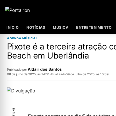
INÍCIO
NOTÍCIAS
MÚSICA
ENTRETENIMENTO
AGENDA MÚSICAL
Pixote é a terceira atração
Beach em Uberlândia
Aldair dos Santos
Publicado por
08 de julho de 2025, às 14:31
·
Atualizado
09 de julho de 2025, às 10:39