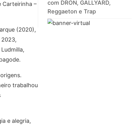
com DRON, GALLYARD,
Carteirinha –
Reggaeton e Trap
Parque (2020),
 2023,
 Ludmilla,
 pagode.
origens.
eiro trabalhou
s
a e alegria,