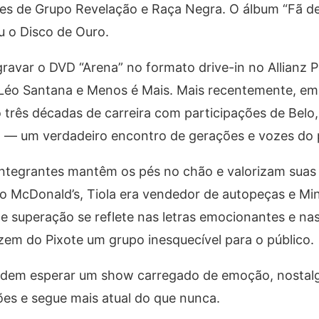
s de Grupo Revelação e Raça Negra. O álbum “Fã de 
u o Disco de Ouro.
ravar o DVD “Arena” no formato drive-in no Allianz 
 Léo Santana e Menos é Mais. Mais recentemente, em
 três décadas de carreira com participações de Belo,
o — um verdadeiro encontro de gerações e vozes do
tegrantes mantêm os pés no chão e valorizam suas 
o McDonald’s, Tiola era vendedor de autopeças e Min
de superação se reflete nas letras emocionantes e na
em do Pixote um grupo inesquecível para o público.
dem esperar um show carregado de emoção, nostalgi
es e segue mais atual do que nunca.