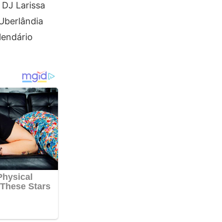
 DJ Larissa
 Uberlândia
lendário