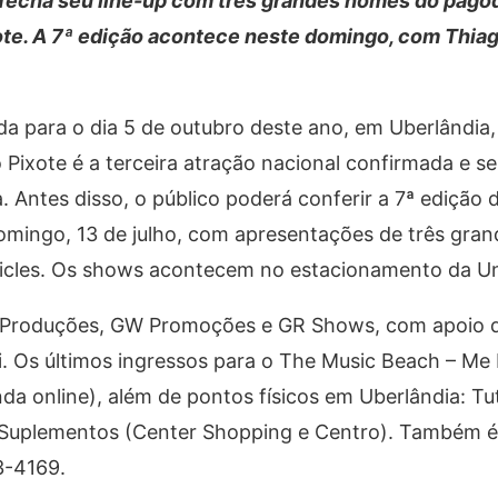
 fecha seu line-up com três grandes nomes do pagod
ote. A 7ª edição acontece neste domingo, com Thiag
a para o dia 5 de outubro deste ano, em Uberlândia,
Pixote é a terceira atração nacional confirmada e se 
 Antes disso, o público poderá conferir a 7ª edição 
omingo, 13 de julho, com apresentações de três gra
ricles. Os shows acontecem no estacionamento da Uni
 Produções, GW Promoções e GR Shows, com apoio d
i. Os últimos ingressos para o The Music Beach – M
enda online), além de pontos físicos em Uberlândia: Tu
o Suplementos (Center Shopping e Centro). Também é
3-4169.