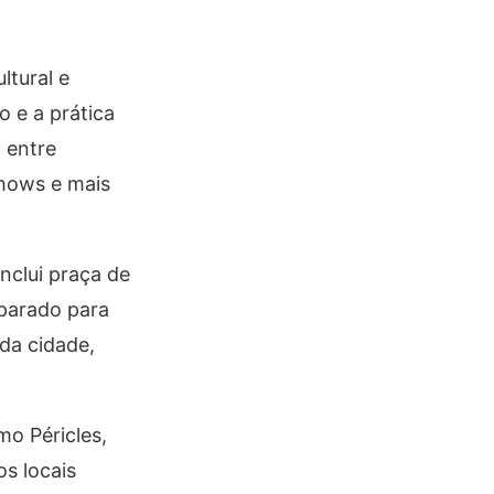
ltural e
 e a prática
 entre
shows e mais
nclui praça de
eparado para
da cidade,
mo Péricles,
s locais