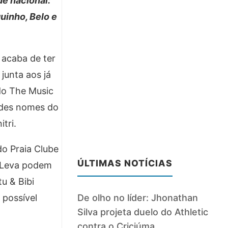
e nacional:
uinho, Belo e
 acaba de ter
junta aos já
do The Music
ndes nomes do
tri.
o Praia Clube
ÚLTIMAS NOTÍCIAS
e Leva podem
tu & Bibi
De olho no líder: Jhonathan
 possível
Silva projeta duelo do Athletic
contra o Criciúma