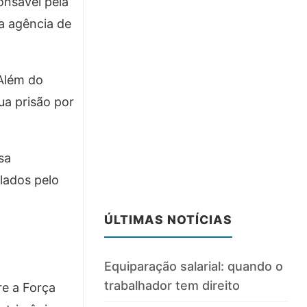
onsável pela
a agência de
 Além do
ua prisão por
sa
lados pelo
ÚLTIMAS NOTÍCIAS
Equiparação salarial: quando o
trabalhador tem direito
re a Força