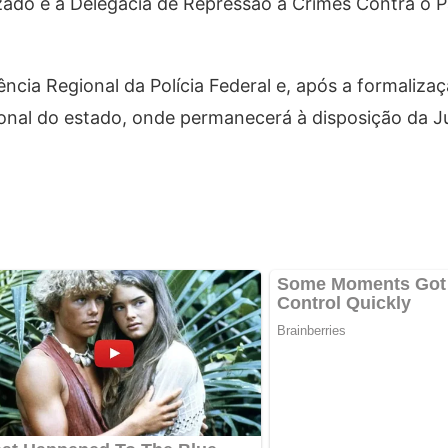
ado e a Delegacia de Repressão a Crimes Contra o P
cia Regional da Polícia Federal e, após a formalizaç
sional do estado, onde permanecerá à disposição da Ju