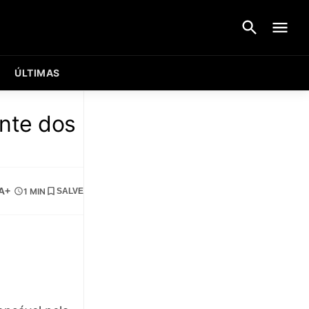
ÚLTIMAS
nte dos
A+
1 MIN
SALVE