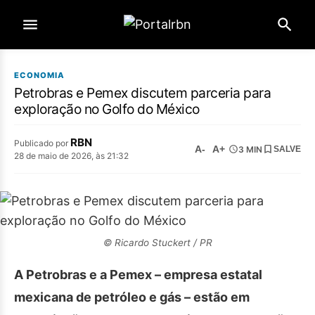
ECONOMIA
Petrobras e Pemex discutem parceria para
exploração no Golfo do México
RBN
Publicado por
A-
A+
3 MIN
SALVE
28 de maio de 2026, às 21:32
© Ricardo Stuckert / PR
A Petrobras e a Pemex – empresa estatal
mexicana de petróleo e gás – estão em