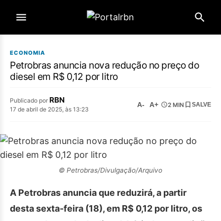
ECONOMIA
Petrobras anuncia nova redução no preço do
diesel em R$ 0,12 por litro
RBN
Publicado por
A-
A+
2 MIN
SALVE
17 de abril de 2025, às 13:23
© Petrobras/Divulgação/Arquivo
A Petrobras anuncia que reduzirá, a partir
desta sexta-feira (18), em R$ 0,12 por litro, os