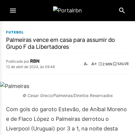
FUTEBOL
Palmeiras vence em casa para assumir do
Grupo F da Libertadores
RBN
Publicado por
A-
A+
2 MIN
SALVE
12 de abril de 2024, às 09:46
© Cesar Greco/Palmeiras/Direitos Reservados
Com gols do garoto Estevão, de Aníbal Moreno
e de Flaco López o Palmeiras derrotou o
Liverpool (Uruguai) por 3 a 1, na noite desta