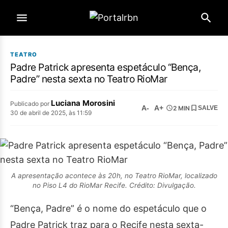
TEATRO
Padre Patrick apresenta espetáculo “Bença,
Padre” nesta sexta no Teatro RioMar
Luciana Morosini
Publicado por
A-
A+
2 MIN
SALVE
30 de abril de 2025, às 11:59
A apresentação acontece às 20h, no Teatro RioMar, localizado
no Piso L4 do RioMar Recife. Crédito: Divulgação.
“Bença, Padre” é o nome do espetáculo que o
Padre Patrick traz para o Recife nesta sexta-