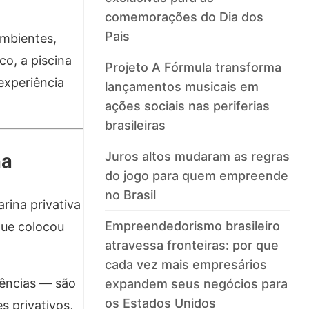
comemorações do Dia dos
Pais
ambientes,
o, a piscina
Projeto A Fórmula transforma
experiência
lançamentos musicais em
ações sociais nas periferias
brasileiras
Juros altos mudaram as regras
na
do jogo para quem empreende
no Brasil
rina privativa
Empreendedorismo brasileiro
ue colocou
atravessa fronteiras: por que
cada vez mais empresários
dências — são
expandem seus negócios para
os Estados Unidos
s privativos,