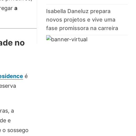
tregar
a
Isabella Daneluz prepara
novos projetos e vive uma
fase promissora na carreira
dade no
Residence
é
reserva
ras, a
de e
e o sossego