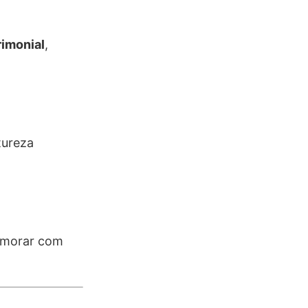
rimonial
,
tureza
e morar com