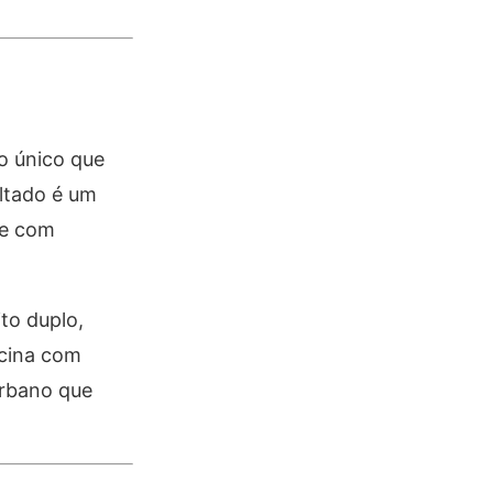
o único que
ultado é um
de com
to duplo,
scina com
urbano que