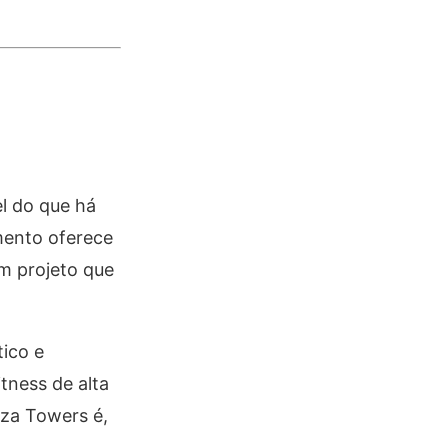
el do que há
mento oferece
m projeto que
tico e
itness de alta
iza Towers é,