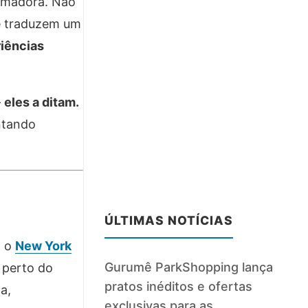
ormadora. Não
ue traduzem um
riências
—
eles a ditam.
ntando
ÚLTIMAS NOTÍCIAS
, o
New York
Gurumê ParkShopping lança
 perto do
pratos inéditos e ofertas
a,
exclusivas para as